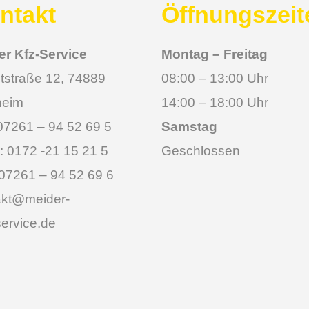
ntakt
Öffnungszeit
er Kfz-Service
Montag – Freitag
tstraße 12, 74889
08:00 – 13:00 Uhr
heim
14:00 – 18:00 Uhr
 07261 – 94 52 69 5
Samstag
: 0172 -21 15 21 5
Geschlossen
07261 – 94 52 69 6
akt@meider-
ervice.de