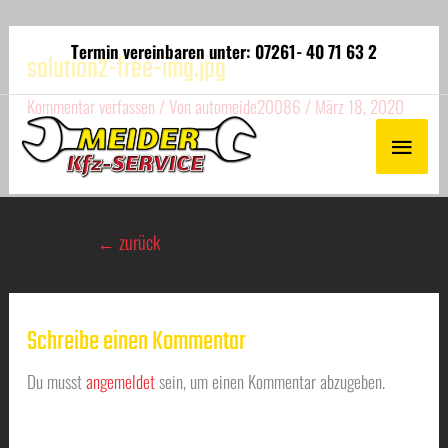
Termin vereinbaren unter: 07261- 40 71 63 2
solution2-free-img.jpg
Kommentar verfassen
/ Von
automeide20086
/
März 18, 2020
←
zurück
Schreibe einen Kommentar
Du musst
angemeldet
sein, um einen Kommentar abzugeben.