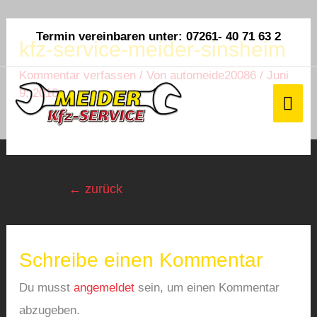
Termin vereinbaren unter: 07261- 40 71 63 2
kfz-service-meider-sinsheim
Kommentar verfassen
/ Von
automeide20086
/
Juni
9, 2016
←
zurück
Schreibe einen Kommentar
Du musst
angemeldet
sein, um einen Kommentar
abzugeben.