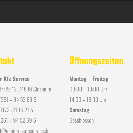
takt
Öffnungszeiten
r Kfz-Service
Montag – Freitag
traße 12, 74889 Sinsheim
08:00 – 13:00 Uhr
07261 – 94 52 69 5
14:00 – 18:00 Uhr
 0172 -21 15 21 5
Samstag
7261 – 94 52 69 6
Geschlossen
t@meider-autoservice.de