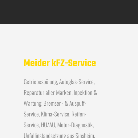
Meider kFZ-Service
Getriebespülung, Autoglas-Service,
Reparatur aller Marken, Inpektion &
Wartung, Bremsen- & Auspuff-
Service, Klima-Service, Reifen-
Service, HU/AU, Motor-Diagnostik,
Unfallinstandsetzung aus Sinsheim.