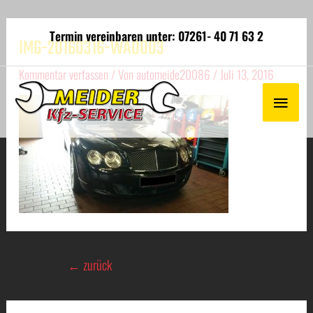
Termin vereinbaren unter: 07261- 40 71 63 2
IMG-20160316-WA0003
Kommentar verfassen
/ Von
automeide20086
/
Juli 13, 2016
←
zurück