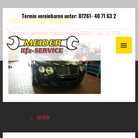
Termin vereinbaren unter: 07261- 40 71 63 2
IMG-20160316-WA0003
Kommentar verfassen
/ Von
automeide20086
/
Juli 13, 2016
←
zurück