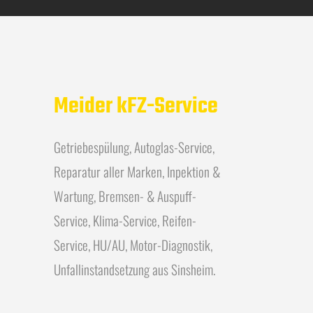
Meider kFZ-Service
Getriebespülung, Autoglas-Service,
Reparatur aller Marken, Inpektion &
Wartung, Bremsen- & Auspuff-
Service, Klima-Service, Reifen-
Service, HU/AU, Motor-Diagnostik,
Unfallinstandsetzung aus Sinsheim.