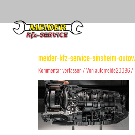
meider-kfz-service-sinsheim-autow
Kommentar verfassen
/ Von
automeide20086
/