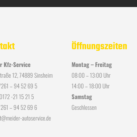
takt
Öffnungszeiten
r Kfz-Service
Montag – Freitag
traße 12, 74889 Sinsheim
08:00 – 13:00 Uhr
07261 – 94 52 69 5
14:00 – 18:00 Uhr
 0172 -21 15 21 5
Samstag
7261 – 94 52 69 6
Geschlossen
t@meider-autoservice.de