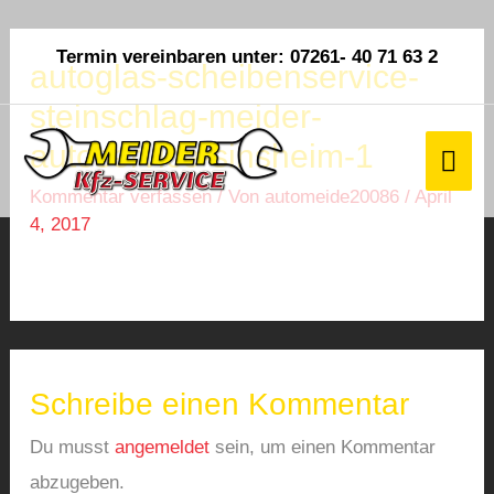
Termin vereinbaren unter: 07261- 40 71 63 2
autoglas-scheibenservice-
steinschlag-meider-
autoservice-sinsheim-1
Kommentar verfassen
/ Von
automeide20086
/
April
4, 2017
Schreibe einen Kommentar
Du musst
angemeldet
sein, um einen Kommentar
abzugeben.